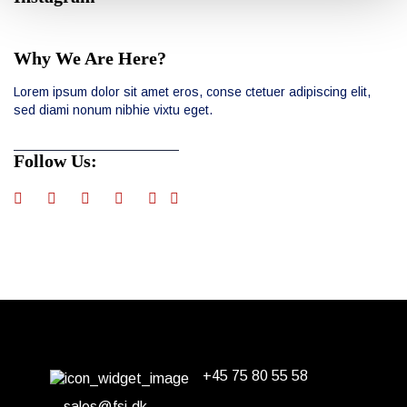
Why We Are Here?
Lorem ipsum dolor sit amet eros, conse ctetuer adipiscing elit,
sed diami nonum nibhie vixtu eget.
Follow Us:
+45 75 80 55 58
Erhvervsparken 14
DK-7160 Tørring
sales@fsi.dk