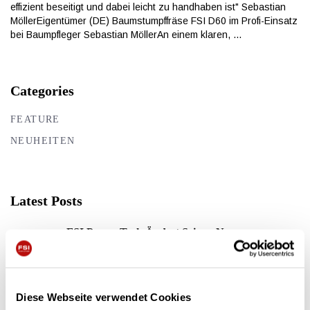
effizient beseitigt und dabei leicht zu handhaben ist" Sebastian
MöllerEigentümer (DE) Baumstumpffräse FSI D60 im Profi-Einsatz
bei Baumpfleger Sebastian MöllerAn einem klaren,
Categories
FEATURE
NEUHEITEN
Latest Posts
FSI Power-Tech Ändert Seinen Namen
31/03/2022
Erweiterung Der FSI B31-Serie; Einführung Des
Diese Webseite verwendet Cookies
FSI B31-980 REMOTE