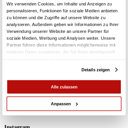
09/05/2025
Wir verwenden Cookies, um Inhalte und Anzeigen zu
personalisieren, Funktionen für soziale Medien anbieten
Baumpflege Auf Höchstem Niveau
zu können und die Zugriffe auf unsere Website zu
19/10/2025
analysieren. Außerdem geben wir Informationen zu Ihrer
Verwendung unserer Website an unsere Partner für
soziale Medien, Werbung und Analysen weiter. Unsere
Partner führen diese Informationen möglicherweise mit
Schlagwörter
weiteren Daten zusammen, die Sie ihnen bereitgestellt
haben oder die sie im Rahmen Ihrer Nutzung der Dienste
gesammelt haben.
CUSTOMER FEATURE
Details zeigen
FSI B31-980 REMOTE
FSI D60
Alle zulassen
Anpassen
NACHRICHTEN
PRODUKT-EINFÜHRUNG
Instagram