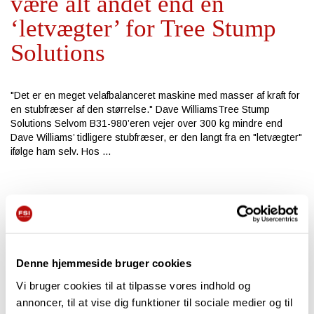
være alt andet end en
‘letvægter’ for Tree Stump
Solutions
"Det er en meget velafbalanceret maskine med masser af kraft for
en stubfræser af den størrelse." Dave WilliamsTree Stump
Solutions Selvom B31-980’eren vejer over 300 kg mindre end
Dave Williams’ tidligere stubfræser, er den langt fra en "letvægter"
ifølge ham selv. Hos
19/02/2025
FEATURE
NYHEDER
,
Mario Graßmann – Kæmper
Denne hjemmeside bruger cookies
ene mand mod stubbene
Vi bruger cookies til at tilpasse vores indhold og
annoncer, til at vise dig funktioner til sociale medier og til