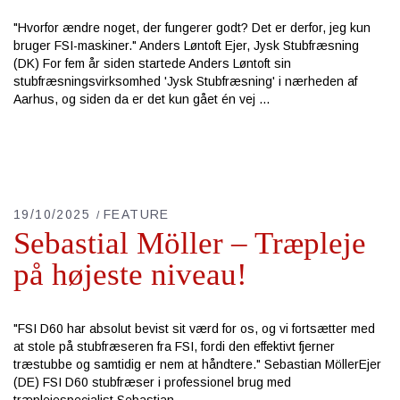
"Hvorfor ændre noget, der fungerer godt? Det er derfor, jeg kun
bruger FSI-maskiner." Anders Løntoft Ejer, Jysk Stubfræsning
(DK) For fem år siden startede Anders Løntoft sin
stubfræsningsvirksomhed 'Jysk Stubfræsning' i nærheden af
Aarhus, og siden da er det kun gået én vej
19/10/2025
FEATURE
Sebastial Möller – Træpleje
på højeste niveau!
"FSI D60 har absolut bevist sit værd for os, og vi fortsætter med
at stole på stubfræseren fra FSI, fordi den effektivt fjerner
træstubbe og samtidig er nem at håndtere." Sebastian MöllerEjer
(DE) FSI D60 stubfræser i professionel brug med