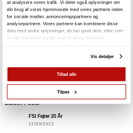
at analysere vores trafik. Vi deler også oplysninger om
I 2008 kickstartede Mario Graßmann sin
din brug af vores hjemmeside med vores partnere inden
stubfræsningsvirksomhed, da han for første gang blev
for sociale medier, annonceringspartnere og
præsenteret for FSI og deres stubfræsere. Siden da har han købt
analysepartnere. Vores partnere kan kombinere disse
flere FSI-maskiner. Før det var Mario Graßmann ikke fremmed for
data med andre oplysninger, du har givet dem, eller som
skoven. Hans skoveventyr begyndte tilbage i
de har indsamlet fra din brug af deres tjenester.
Categories
Vis detaljer
FEATURE
Tillad alle
NYHEDER
Tilpas
Latest Posts
FSI Fejrer 20 År
12/03/2022