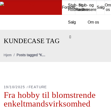
Stub- og
Stub- og
Om
Forside
Salg
Rodfræsere
Rodfræsere
os
Salg
Om os
KUNDECASE TAG
Hjem
/
Posts tagged "Kundecase"
19/10/2025
FEATURE
Fra hobby til blomstrende
enkeltmandsvirksomhed