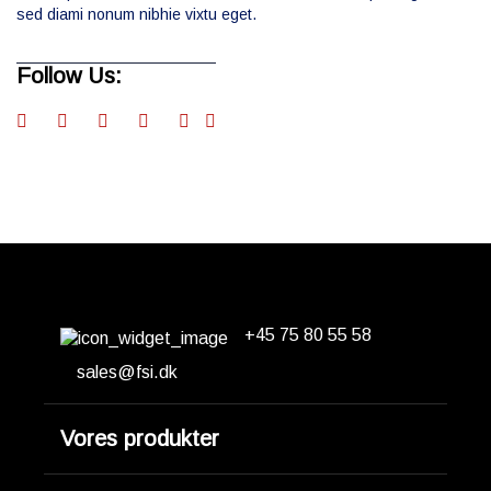
sed diami nonum nibhie vixtu eget.
Follow Us:
+45 75 80 55 58
Erhvervsparken 14
DK-7160 Tørring
sales@fsi.dk
Vores produkter