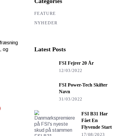
Categories
FEATURE
NYHEDER
bfræsning
Latest Posts
, og
FSI Fejrer 20 År
12/03/2022
FSI Power-Tech Skifter
Navn
31/03/2022
b
FSI B31 Har
Fået En
Flyvende Start
17/08/2023