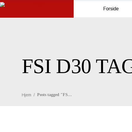
Forside
FSI D30 TA
Hjem
/
Posts tagged "FSI D30"