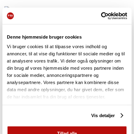
FSI B31 Har Fået En Flyvende Start
17/08/2023
Denne hjemmeside bruger cookies
Vi bruger cookies til at tilpasse vores indhold og
annoncer, til at vise dig funktioner til sociale medier og til
Tags
at analysere vores trafik. Vi deler også oplysninger om
din brug af vores hjemmeside med vores partnere inden
for sociale medier, annonceringspartnere og
FSI B20
FSI B31-980
analysepartnere. Vores partnere kan kombinere disse
data med andre oplysninger, du har givet dem, eller som
de har indsamlet fra din brug af deres tjenester.
FSI B31-980 REMOTE
FSI D30
Vis detaljer
FSI D60
FSI D74
KUNDECASE
Tillad alle