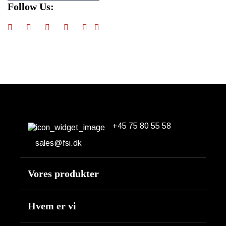
Follow Us:
+45 75 80 55 58
Erhvervsparken 14
DK-7160 Tørring
sales@fsi.dk
Vores produkter
Motor
Hvem er vi
Hydraulik