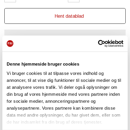
Hent datablad
Quick info
Effektiv kraftoverføring via et robust kileremtræk
Denne hjemmeside bruger cookies
FSI power-clutch – kraftig kobling med integreret bremse
Vi bruger cookies til at tilpasse vores indhold og
annoncer, til at vise dig funktioner til sociale medier og til
FSI power-drive – 2-trins drivsystem med 2WD HI og
at analysere vores trafik. Vi deler også oplysninger om
4WD LOW
din brug af vores hjemmeside med vores partnere inden
FSI power-sweep – intelligent styresystem, der
for sociale medier, annonceringspartnere og
optimerer fræsekapaciteten
analysepartnere. Vores partnere kan kombinere disse
data med andre oplysninger, du har givet dem, eller som
FSI power-cut fræseskive sikrer effektiv spånfjernelse
de har indsamlet fra din brug af deres tjenester.
og reduceret slid på tænderne