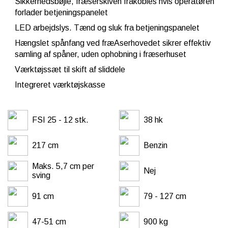
Sikkerhedsbøjle, fræserskiven frakobles hvis operatøren
forlader betjeningspanelet
LED arbejdslys. Tænd og sluk fra betjeningspanelet
Hængslet spånfang ved fræAserhovedet sikrer effektiv
samling af spåner, uden ophobning i fræserhuset
Værktøjssæt til skift af sliddele
Integreret værktøjskasse
FSI 25 - 12 stk.
38 hk
217 cm
Benzin
Maks. 5,7 cm per
Nej
sving
91 cm
79 - 127 cm
47-51 cm
900 kg