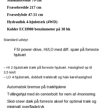
Maskinbredde 79 cm
Fræsebredde 217 cm
Fræsedybde 47-51 cm
Hydraulisk 4-hjulstræk (4WD)
Kohler ECH980 benzinmotor på 38 hk
Standard udstyr:
FSI power-drive, HI/LO med diff. spær på forreste
hjulsæt
– HI 2-hjulstræk træk på forreste hjulsæt. Hastighed op til
3,5 km/t
– LO 4-hjulstræk, dobbelt trækkraft og halv kørehastighed
Automatisk bremse på trækhjulene
Tvillingehjul med én centerbolt for nem af-/montering
Skid-steer dæk på forreste aksel for optimal træk og
minimalt overfladetryk