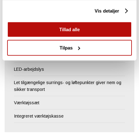
Vedligeholdelsesfrit lejehus ved fræsehovedet
Vis detaljer
Hydraulisk 4-hjulstræk sikrer optimal fremkommelighed
og trækkraft
Tillad alle
Hurtig opbremsning af fræseskiven ved deaktivering
Tilpas
Fleksibelt spånfang sikrer optimal spånopsamling
LED-arbejdslys
Let tilgængelige surrings- og løftepunkter giver nem og
sikker transport
Værktøjssæt
Integreret værktøjskasse