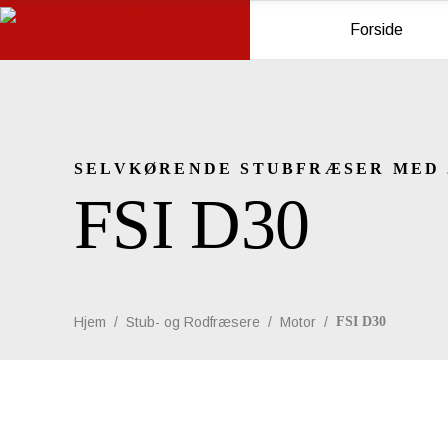
Forside
SELVKØRENDE STUBFRÆSER MED 
FSI D30
Hjem
/
Stub- og Rodfræsere
/
Motor
/
FSI D30