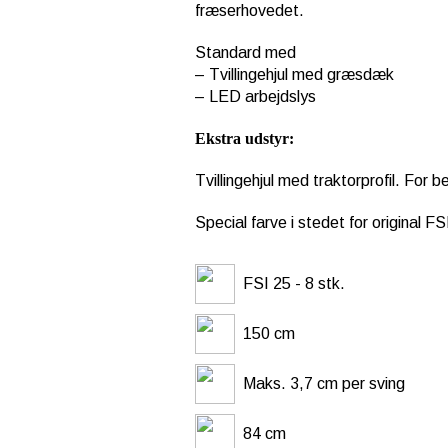
fræserhovedet.
Standard med
– Tvillingehjul med græsdæk
– LED arbejdslys
Ekstra udstyr:
Tvillingehjul med traktorprofil. For
Special farve i stedet for original F
FSI 25 - 8 stk.
150 cm
Maks. 3,7 cm per sving
84 cm