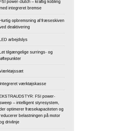
FSI power-clutch – kraftig kobling
med integreret bremse
Hurtig opbremsning af fræseskiven
ved deaktivering
LED arbejdslys
Let tilgængelige surrings- og
løftepunkter
Værktøjssæt
Integreret værktøjskasse
EKSTRAUDSTYR: FSI power-
sweep – intelligent styresystem,
der optimerer fræsekapaciteten og
reducerer belastningen på motor
og drivlinje