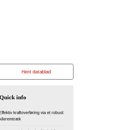
Hent datablad
Quick info
Effektiv kraftoverføring via et robust
kileremtræk