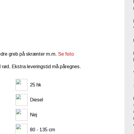
 bedre greb på skrænter m.m.
Se foto
SI rød. Ekstra leveringstid må påregnes.
25 hk
Diesel
Nej
80 - 135 cm