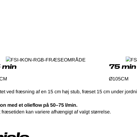
 min
75 min
 CM
Ø105CM
tet ved fræsning af en 15 cm høj stub, fræset 15 cm under jordn
ton med et olieflow på 50–75 l/min.
 fræsetiden kan variere afhængigt af valgt størrelse.
iale