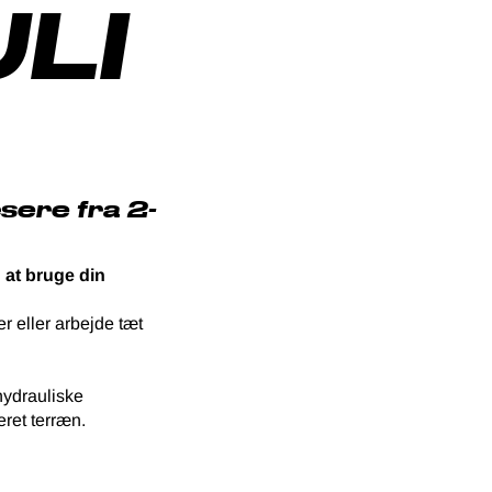
LI
sere fra 2-
 at bruge din
r eller arbejde tæt
 hydrauliske
eret terræn.