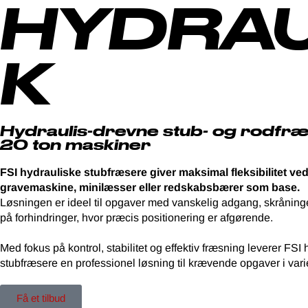
HYDRAU
K
Hydraulis-drevne stub- og rodfræ
20 ton maskiner
FSI hydrauliske stubfræsere giver maksimal fleksibilitet ved
gravemaskine, minilæsser eller redskabsbærer som base.
Løsningen er ideel til opgaver med vanskelig adgang, skråninge
på forhindringer, hvor præcis positionering er afgørende.
Med fokus på kontrol, stabilitet og effektiv fræsning leverer FSI
stubfræsere en professionel løsning til krævende opgaver i vari
Få et tilbud