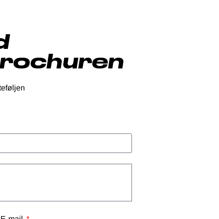
d
brochuren
teføljen
E-mail