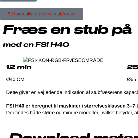
Se hydrauliske-drevne stubfræser
Fræs en stub på
med en FSI H40
12 min
25
Ø40 CM
Ø65
Dette giver en vejledende indikation af stubfræserens kapaci
FSI H40 er beregnet til maskiner i størrelsesklassen 3–7 
Der findes både større og mindre modeller, hvilket betyder, at
Download mater