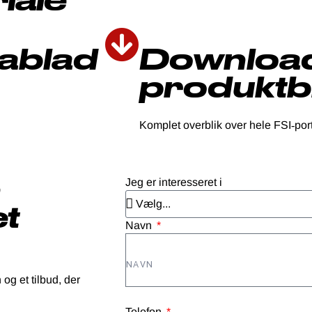
ablad
Downloa
produkt
Komplet overblik over hele FSI‑por
n
Jeg er interesseret i
et
Navn
og et tilbud, der
Telefon