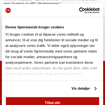
Vert i Frankrig og APF i Storbritannien.”
D
e, der kommer til APF for at se den nye FSI B31-980 eller for at
diskutere deres behov for stubfræsere med teamet, kan gøre det på
stand 1580.
Denne hjemmeside bruger cookies
SLUT
Vi bruger cookies til at tilpasse vores indhold og
annoncer, til at vise dig funktioner til sociale medier og til
at analysere vores trafik. Vi deler også oplysninger om
din brug af vores hjemmeside med vores partnere inden
for sociale medier, annonceringspartnere og
analysepartnere. Vores partnere kan kombinere disse
data med andre oplysninger, du har givet dem, eller som
de har indsamlet fra din brug af deres tjenester.
Vil du have mere information?
Få alt at vide om den nye FSI B31-980 og
Vis detaljer
find teknisk information
Tillad alle
Gå til FSI B31-980 produktside