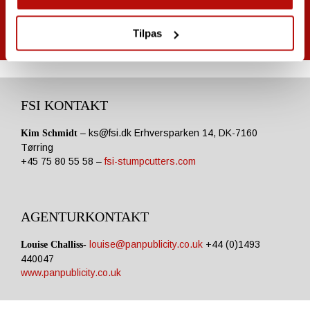
Tilpas
FSI KONTAKT
–
ks@fsi.dk
Erhversparken 14, DK-7160
Kim Schmidt
Tørring
+45 75 80 55 58 –
fsi-stumpcutters.com
AGENTURKONTAKT
louise@panpublicity.co.uk
+44 (0)1493
Louise Challiss-
440047
www.panpublicity.co.uk