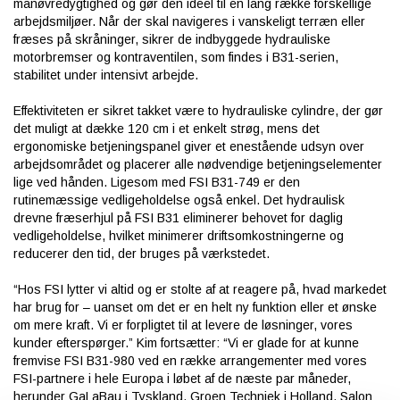
manøvredygtighed og gør den ideel til en lang række forskellige
arbejdsmiljøer. Når der skal navigeres i vanskeligt terræn eller
fræses på skråninger, sikrer de indbyggede hydrauliske
motorbremser og kontraventilen, som findes i B31-serien,
stabilitet under intensivt arbejde.
Effektiviteten er sikret takket være to hydrauliske cylindre, der gør
det muligt at dække 120 cm i et enkelt strøg, mens det
ergonomiske betjeningspanel giver et enestående udsyn over
arbejdsområdet og placerer alle nødvendige betjeningselementer
lige ved hånden. Ligesom med FSI B31-749 er den
rutinemæssige vedligeholdelse også enkel. Det hydraulisk
drevne fræserhjul på FSI B31 eliminerer behovet for daglig
vedligeholdelse, hvilket minimerer driftsomkostningerne og
reducerer den tid, der bruges på værkstedet.
“Hos FSI lytter vi altid og er stolte af at reagere på, hvad markedet
har brug for – uanset om det er en helt ny funktion eller et ønske
om mere kraft. Vi er forpligtet til at levere de løsninger, vores
kunder efterspørger.” Kim fortsætter: “Vi er glade for at kunne
fremvise FSI B31-980 ved en række arrangementer med vores
FSI-partnere i hele Europa i løbet af de næste par måneder,
herunder GaLaBau i Tyskland, Groen Techniek i Holland, Salon