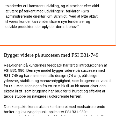
“Markedet er i konstant udvikling, og vi stræber efter altid
at være på forkant med udviklingen”, forklarer FSI’s
administrerende direktør Kim Schmidt. “Ved at lytte aktivt
til vores kunder kan vi identificere nye tendenser og
udvikle produkter, der opfylder deres behov.”
Bygger videre på succesen med FSI B31-749
Reaktionen på kundernes feedback har ført til introduktionen af
FSI B31-980. Den nye model bygger videre på succesen med
B31-749 og har samme smalle design (74 cm), pålidelige
ydeevne, stabilitet og manøvredygtighed, som brugerne er vant til
fra FSI. Men stigningen fra en 26,5 hk til 38 hk motor giver den
ekstra kraft, som brugerne har brug for til hurtigt og effektivt at
tackle stubbe og navigere i udfordrende terræn.
Den kompakte konstruktion kombineret med modsatroterende
bælter og lavt tyngdepunkt optimerer FSI B31-980’s