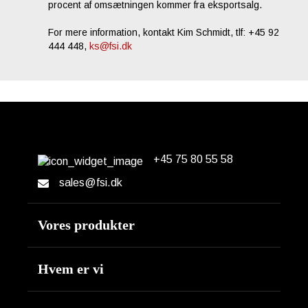
procent af omsætningen kommer fra eksportsalg.
For mere information, kontakt Kim Schmidt, tlf: +45 92
444 448,
ks@fsi.dk
+45 75 80 55 58
Erhvervsparken 14
DK-7160 Tørring
sales@fsi.dk
Vores produkter
Motor
Hvem er vi
Hydraulik
Om os