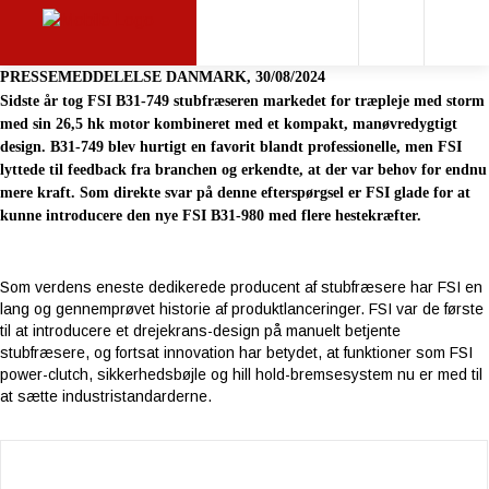
PRESSEMEDDELELSE DANMARK, 30/08/2024
Sidste år tog FSI B31-749 stubfræseren markedet for træpleje med storm
med sin 26,5 hk motor kombineret med et kompakt, manøvredygtigt
design. B31-749 blev hurtigt en favorit blandt professionelle, men FSI
lyttede til feedback fra branchen og erkendte, at der var behov for endnu
mere kraft. Som direkte svar på denne efterspørgsel er FSI glade for at
kunne introducere den nye FSI B31-980 med flere hestekræfter.
Som verdens eneste dedikerede producent af stubfræsere har FSI en
lang og gennemprøvet historie af produktlanceringer. FSI var de første
til at introducere et drejekrans-design på manuelt betjente
stubfræsere, og fortsat innovation har betydet, at funktioner som FSI
power-clutch, sikkerhedsbøjle og hill hold-bremsesystem nu er med til
at sætte industristandarderne.