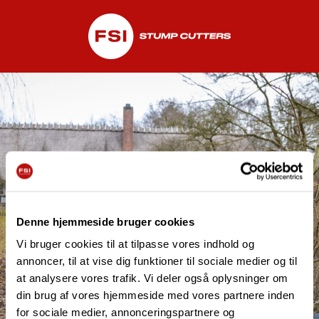
Tak!
Denne hjemmeside bruger cookies
Vi bruger cookies til at tilpasse vores indhold og
annoncer, til at vise dig funktioner til sociale medier og til
Din tilmelding er bekræftet.
at analysere vores trafik. Vi deler også oplysninger om
din brug af vores hjemmeside med vores partnere inden
Du vil nu modtage de seneste nyheder, produktopdateringer
for sociale medier, annonceringspartnere og
og historier fra ejere og brugere af FSI stubfræsere.