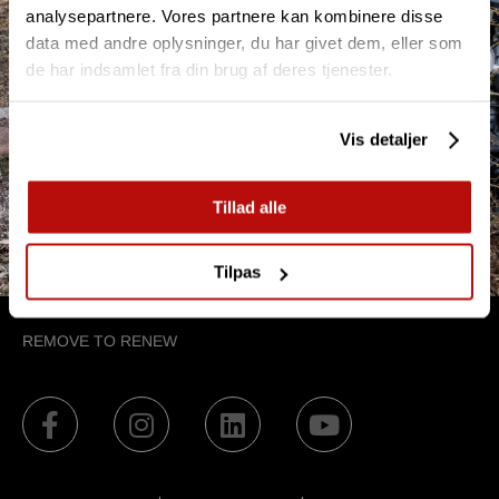
analysepartnere. Vores partnere kan kombinere disse
data med andre oplysninger, du har givet dem, eller som
SE VORES STUBFRÆSERE
de har indsamlet fra din brug af deres tjenester.
TILBAGE TIL START
Vis detaljer
Tillad alle
Tilpas
REMOVE TO RENEW